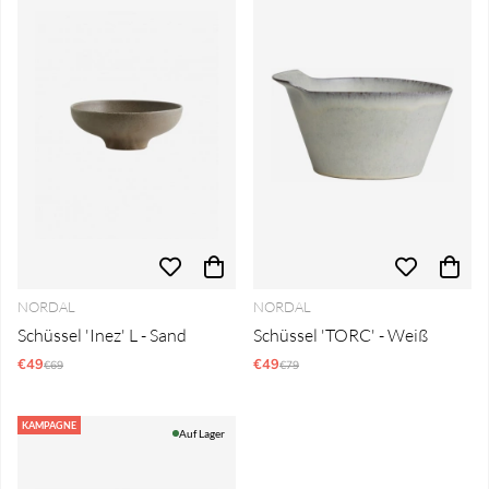
NORDAL
NORDAL
Schüssel 'Inez' L - Sand
Schüssel 'TORC' - Weiß
€49
Regulärer Preis:
€49
Regulärer Preis:
€69
€79
KAMPAGNE
Auf Lager