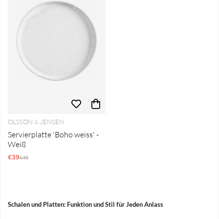
OLSSON & JENSEN
Servierplatte 'Boho weiss' -
Weiß
€39
Regulärer Preis:
€49
Schalen und Platten: Funktion und Stil für Jeden Anlass