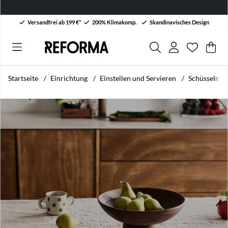
Versandfrei ab 199 €*
200% Klimakomp.
Skandinavisches Design
Wunschli
Anzahl au
.
War
Men
.
Startseite
Einrichtung
Einstellen und Servieren
Schüsseln & 