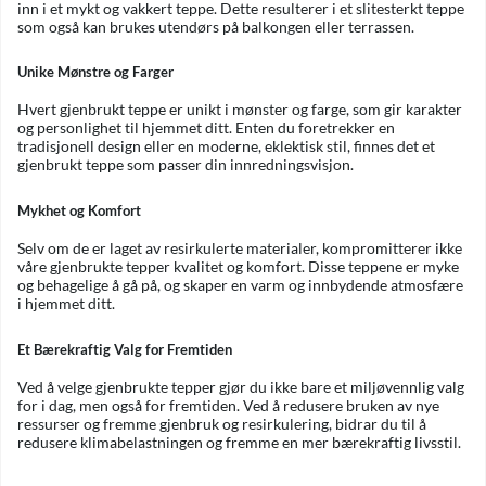
inn i et mykt og vakkert teppe. Dette resulterer i et slitesterkt teppe
som også kan brukes utendørs på balkongen eller terrassen.
Unike Mønstre og Farger
Hvert gjenbrukt teppe er unikt i mønster og farge, som gir karakter
og personlighet til hjemmet ditt. Enten du foretrekker en
tradisjonell design eller en moderne, eklektisk stil, finnes det et
gjenbrukt teppe som passer din innredningsvisjon.
Mykhet og Komfort
Selv om de er laget av resirkulerte materialer, kompromitterer ikke
våre gjenbrukte tepper kvalitet og komfort. Disse teppene er myke
og behagelige å gå på, og skaper en varm og innbydende atmosfære
i hjemmet ditt.
Et Bærekraftig Valg for Fremtiden
Ved å velge gjenbrukte tepper gjør du ikke bare et miljøvennlig valg
for i dag, men også for fremtiden. Ved å redusere bruken av nye
ressurser og fremme gjenbruk og resirkulering, bidrar du til å
redusere klimabelastningen og fremme en mer bærekraftig livsstil.