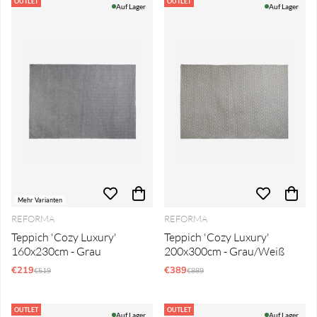
Produkte
OUTLET
OUTLET
Auf Lager
Auf Lager
Mehr Varianten
REFORMA
REFORMA
Teppich 'Cozy Luxury'
Teppich 'Cozy Luxury'
160x230cm - Grau
200x300cm - Grau/Weiß
€219
Regulärer Preis:
€389
Regulärer Preis:
€519
€889
OUTLET
OUTLET
Auf Lager
Auf Lager