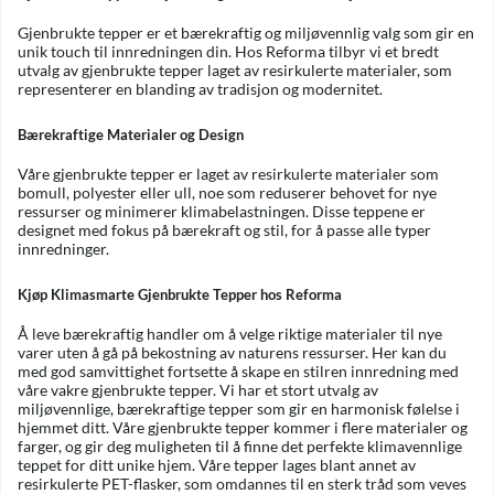
Gjenbrukte tepper er et bærekraftig og miljøvennlig valg som gir en
unik touch til innredningen din. Hos Reforma tilbyr vi et bredt
utvalg av gjenbrukte tepper laget av resirkulerte materialer, som
representerer en blanding av tradisjon og modernitet.
Bærekraftige Materialer og Design
Våre gjenbrukte tepper er laget av resirkulerte materialer som
bomull, polyester eller ull, noe som reduserer behovet for nye
ressurser og minimerer klimabelastningen. Disse teppene er
designet med fokus på bærekraft og stil, for å passe alle typer
innredninger.
Kjøp Klimasmarte Gjenbrukte Tepper hos Reforma
Å leve bærekraftig handler om å velge riktige materialer til nye
varer uten å gå på bekostning av naturens ressurser. Her kan du
med god samvittighet fortsette å skape en stilren innredning med
våre vakre gjenbrukte tepper. Vi har et stort utvalg av
miljøvennlige, bærekraftige tepper som gir en harmonisk følelse i
hjemmet ditt. Våre gjenbrukte tepper kommer i flere materialer og
farger, og gir deg muligheten til å finne det perfekte klimavennlige
teppet for ditt unike hjem. Våre tepper lages blant annet av
resirkulerte PET-flasker, som omdannes til en sterk tråd som veves