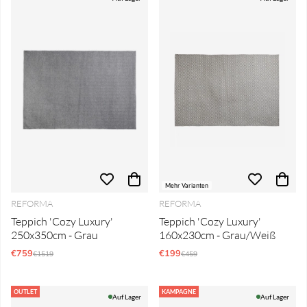
Mehr Varianten
REFORMA
REFORMA
Teppich 'Cozy Luxury'
Teppich 'Cozy Luxury'
250x350cm - Grau
160x230cm - Grau/Weiß
€759
Regulärer Preis:
€199
Regulärer Preis:
€1519
€459
OUTLET
KAMPAGNE
Auf Lager
Auf Lager