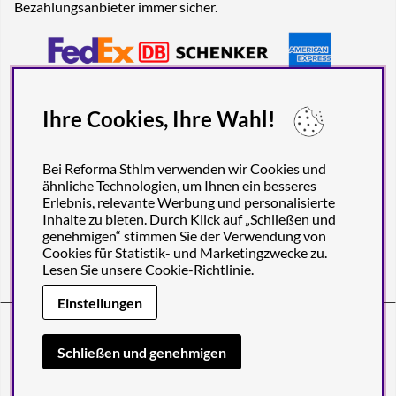
Bezahlungsanbieter immer sicher.
Ihre Cookies, Ihre Wahl!
Bei Reforma Sthlm verwenden wir Cookies und
ähnliche Technologien, um Ihnen ein besseres
Erlebnis, relevante Werbung und personalisierte
Inhalte zu bieten. Durch Klick auf „Schließen und
genehmigen“ stimmen Sie der Verwendung von
Cookies für Statistik- und Marketingzwecke zu.
Lesen Sie unsere
Cookie-Richtlinie
.
Einstellungen
Reforma Sthlm AB (org. no. 556849-2606)
Engelbrektsgatan 29
(Note! Postal address only), SE-114 32
Schließen und genehmigen
STOCKHOLM, Sweden