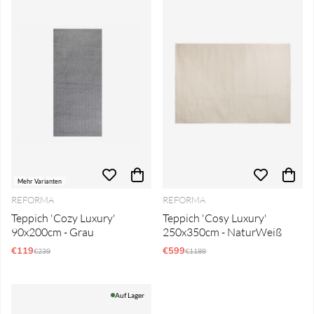
Mehr Varianten
REFORMA
REFORMA
Teppich 'Cozy Luxury'
Teppich 'Cosy Luxury'
90x200cm - Grau
250x350cm - NaturWeiß
€119
Regulärer Preis:
€599
Regulärer Preis:
€239
€1189
Auf Lager