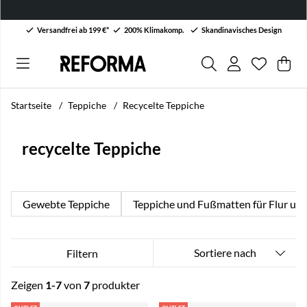
Versandfrei ab 199 €*
200% Klimakomp.
Skandinavisches Design
Wunschli
Anzahl au
.
War
Men
.
Startseite
Teppiche
Recycelte Teppiche
recycelte Teppiche
Gewebte Teppiche
Teppiche und Fußmatten für Flur un
Sortiere nach
Filtern
Zeigen
1-7
von
7
produkter