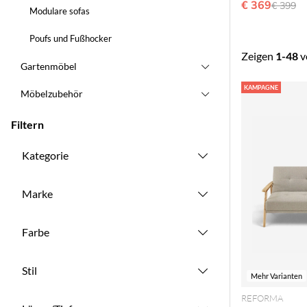
€ 369
Ordinar
€ 399
Modulare sofas
Poufs und Fußhocker
Zeigen
1-48
v
Gartenmöbel
Produkte
KAMPAGNE
Möbelzubehör
Filtern
Kategorie
Marke
Farbe
Stil
Mehr Varianten
REFORMA