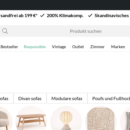
sandfrei ab 199 €*
200% Klimakomp.
Skandinavisches
Bestseller
Responsible
Vintage
Outlet
Zimmer
Marken
ofas
Divan sofas
Modulare sofas
Poufs und Fußhoc