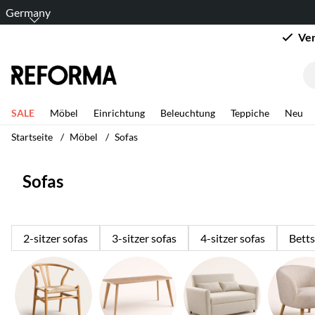
Germany
Ver
SALE
Möbel
Einrichtung
Beleuchtung
Teppiche
Neu
Startseite
Möbel
Sofas
Sofas
2-sitzer sofas
3-sitzer sofas
4-sitzer sofas
Betts