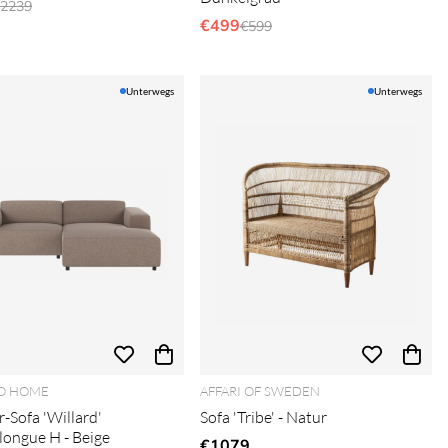
egulärer Preis:
2239
€499
Regulärer Preis:
€599
Unterwegs
Unterwegs
O HOME
AFFARI OF SWEDEN
r-Sofa 'Willard'
Sofa 'Tribe' - Natur
longue H - Beige
€1079