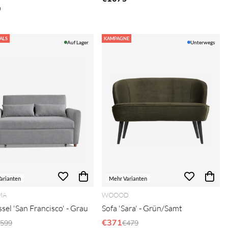
9
ALS
KAMPAGNE
Auf Lager
Unterwegs
arianten
Mehr Varianten
MA
WOOOD
sel 'San Francisco' - Grau
Sofa 'Sara' - Grün/Samt
egulärer Preis:
€371
Regulärer Preis:
599
€479