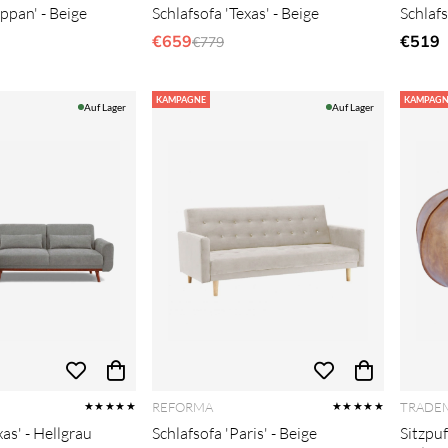
ippan' - Beige
Schlafsofa 'Texas' - Beige
Schlafs
er Preis:
€659
Regulärer Preis:
€519
€779
KAMPAGNE
KAMPAGN
Auf Lager
Auf Lager
REFORMA
TRADEM
★★★★★
★★★★★
xas' - Hellgrau
Schlafsofa 'Paris' - Beige
Sitzpuf