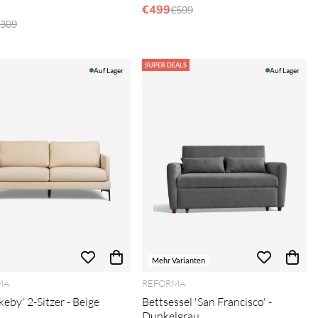
€499
Regulärer Preis:
€599
egulärer Preis:
309
SUPER DEALS
Auf Lager
Auf Lager
Mehr Varianten
MA
REFORMA
keby' 2-Sitzer - Beige
Bettsessel 'San Francisco' -
Dunkelgrau