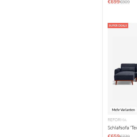
€699
Regulär
€809
SUPER DEALS
Mehr Varianten
REFORMA
Schlafsofa 'Te
€659
Regulär
€779