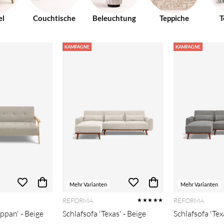
el
Couchtische
Beleuchtung
Teppiche
T
KAMPAGNE
KAMPAGNE
Mehr Varianten
Mehr Varianten
REFORMA
REFORMA
★★★★★
ippan' - Beige
Schlafsofa 'Texas' - Beige
Schlafsofa 'Tex