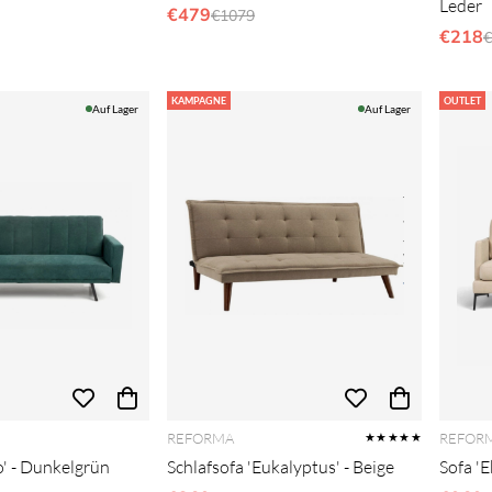
Leder
er Preis:
€479
Regulärer Preis:
€1079
€218
R
€
KAMPAGNE
OUTLET
Auf Lager
Auf Lager
REFORMA
REFOR
★★★★★
' - Dunkelgrün
Schlafsofa 'Eukalyptus' - Beige
Sofa 'E