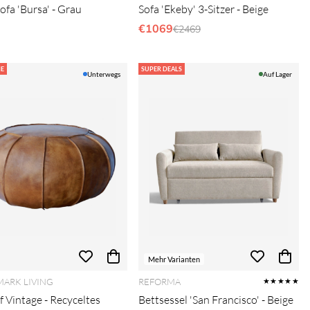
ofa 'Bursa' - Grau
Sofa 'Ekeby' 3-Sitzer - Beige
€1069
Regulärer Preis:
€2469
E
SUPER DEALS
Unterwegs
Auf Lager
Mehr Varianten
ARK LIVING
REFORMA
★★★★★
f Vintage - Recyceltes
Bettsessel 'San Francisco' - Beige