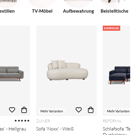
extilien
TV-Möbel
Aufbewahrung
Beistelltische
KAMPAGNE
Mehr Varianten
Mehr Varianten
ZUIVER
REFORMA
★★★★★
as' - Hellgrau
Sofa 'Noxx' - Weiß
Schlafsofa 'Texa
Dunkelgrau