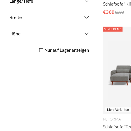
Länge/Tiefe
Schlafsofa 'Kl
€369
Regulär
€399
Breite
SUPER DEALS
Höhe
Nur auf Lager anzeigen
Mehr Varianten
REFORMA
Schlafsofa 'Te