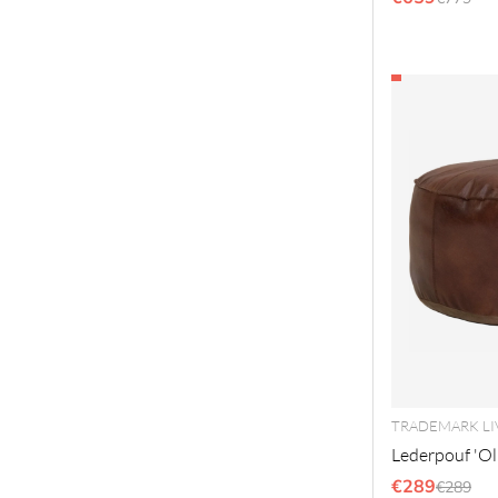
TRADEMARK LI
Lederpouf 'Ol
€289
Regulär
€289