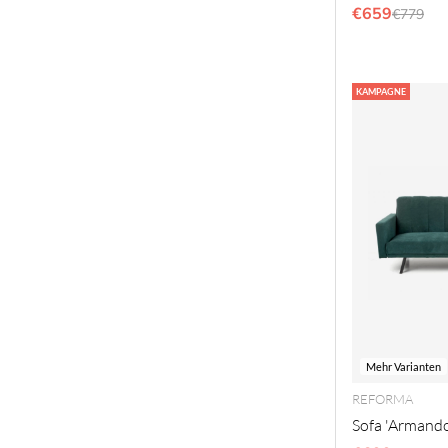
€659
Regulär
€779
KAMPAGNE
Mehr Varianten
REFORMA
Sofa 'Armando