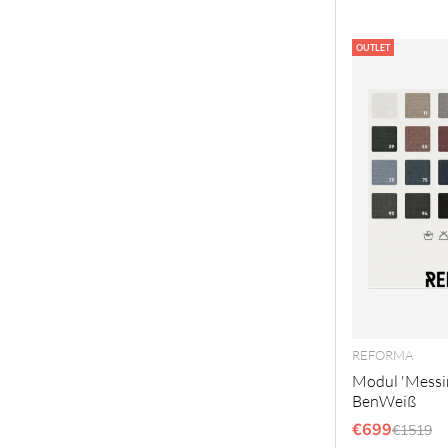
OUTLET
REFORMA
Modul 'Messi
BenWeiß
€699
Regulär
€1519