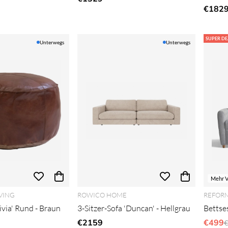
€182
SUPER DE
Unterwegs
Unterwegs
Mehr V
VING
ROWICO HOME
REFOR
ivia' Rund - Braun
3-Sitzer-Sofa 'Duncan' - Hellgrau
Bettses
er Preis:
€2159
€499
R
€