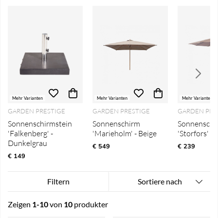
Mehr Varianten
Mehr Varianten
Mehr Varianten
GARDEN PRESTIGE
GARDEN PRESTIGE
GARDEN PRE
Sonnenschirmstein
Sonnenschirm
Sonnenschi
'Falkenberg' -
'Marieholm' - Beige
'Storfors' - 
Dunkelgrau
€ 549
€ 239
€ 149
Sortiere nach
Filtern
Zeigen
1-10
von
10
produkter