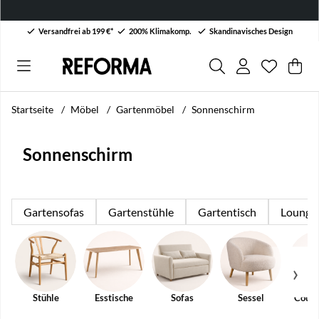
Versandfrei ab 199 €*
200% Klimakomp.
Skandinavisches Design
Wunschli
Anzahl au
.
War
Men
.
Startseite
Möbel
Gartenmöbel
Sonnenschirm
Sonnenschirm
Gartensofas
Gartenstühle
Gartentisch
Lounge
Stühle
Esstische
Sofas
Sessel
Couch