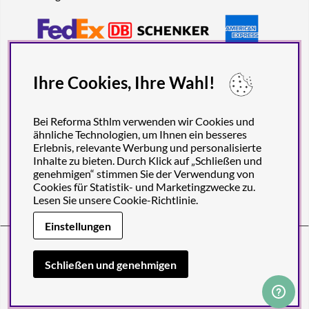
Ihre Cookies, Ihre Wahl!
Bei Reforma Sthlm verwenden wir Cookies und
ähnliche Technologien, um Ihnen ein besseres
Erlebnis, relevante Werbung und personalisierte
Inhalte zu bieten. Durch Klick auf „Schließen und
genehmigen“ stimmen Sie der Verwendung von
Cookies für Statistik- und Marketingzwecke zu.
Lesen Sie unsere
Cookie-Richtlinie
.
Einstellungen
Reforma Sthlm AB (org. no. 556849-2606)
Engelbrektsgatan 29
(Note! Postal address only), SE-114 32
Schließen und genehmigen
STOCKHOLM, Sweden
© 2011-2026 Copyright Reforma Sthlm AB