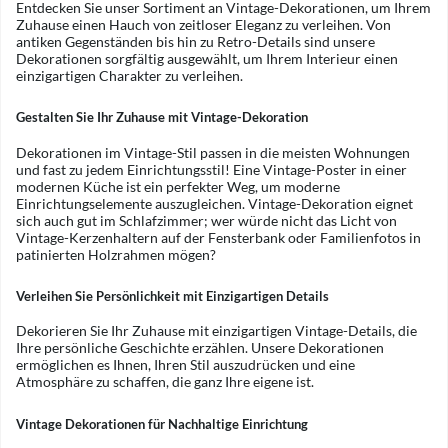
Entdecken Sie unser Sortiment an Vintage-Dekorationen, um Ihrem
Zuhause einen Hauch von zeitloser Eleganz zu verleihen. Von
antiken Gegenständen bis hin zu Retro-Details sind unsere
Dekorationen sorgfältig ausgewählt, um Ihrem Interieur einen
einzigartigen Charakter zu verleihen.
Gestalten Sie Ihr Zuhause mit Vintage-Dekoration
Dekorationen im Vintage-Stil passen in die meisten Wohnungen
und fast zu jedem Einrichtungsstil! Eine Vintage-Poster in einer
modernen Küche ist ein perfekter Weg, um moderne
Einrichtungselemente auszugleichen. Vintage-Dekoration eignet
sich auch gut im Schlafzimmer; wer würde nicht das Licht von
Vintage-Kerzenhaltern auf der Fensterbank oder Familienfotos in
patinierten Holzrahmen mögen?
Verleihen Sie Persönlichkeit mit Einzigartigen Details
Dekorieren Sie Ihr Zuhause mit einzigartigen Vintage-Details, die
Ihre persönliche Geschichte erzählen. Unsere Dekorationen
ermöglichen es Ihnen, Ihren Stil auszudrücken und eine
Atmosphäre zu schaffen, die ganz Ihre eigene ist.
Vintage Dekorationen für Nachhaltige Einrichtung