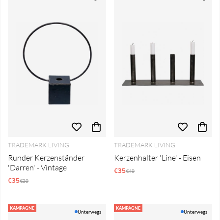
TRADEMARK LIVING
TRADEMARK LIVING
Runder Kerzenständer
Kerzenhalter 'Line' - Eisen
'Darren' - Vintage
€35
Regulärer Preis:
€49
€35
Regulärer Preis:
€39
KAMPAGNE
KAMPAGNE
Unterwegs
Unterwegs