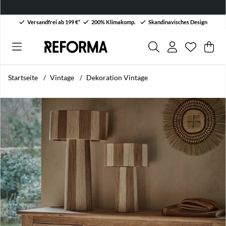
Versandfrei ab 199 €*
200% Klimakomp.
Skandinavisches Design
Wunschli
Anzahl au
.
War
Men
.
Startseite
Vintage
Dekoration Vintage