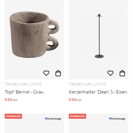
TRADEMARK LIVING
TRADEMARK LIVING
Topf 'Bernie' - Grau
Kerzenhalter 'Dean' S - Eisen
€43
Regulärer Preis:
€34
Regulärer Preis:
€59
€49
KAMPAGNE
KAMPAGNE
Unterwegs
Unterwegs