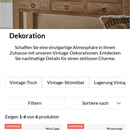
Dekoration
Schaffen Sie eine einzigartige Atmosphäre in Ihrem
Zuhause mit unseren Vintage-Dekorationen. Entdecken
Sie nachhaltige Details für einen zeitlosen Charme.
Vintage-Tisch
Vintage-Sitzmöbel
Lagerung Vintage
Sortiere nach
Filtern
Zeigen
1-6
von
6
produkter
Produkte
KAMPAGNE
KAMPAGNE
Auf Lager
Unterwegs