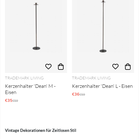
TRADEMARK LIVING
TRADEMARK LIVING
Kerzenhalter 'Dean' M -
Kerzenhalter 'Dean' L - Eisen
Eisen
€36
Regulärer Preis:
€59
€35
Regulärer Preis:
€59
Vintage Dekorationen für Zeitlosen Stil