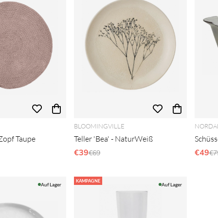
BLOOMINGVILLE
NORDA
 Zopf Taupe
Teller 'Bea' - NaturWeiß
Schüss
Preis:
€39
Regulärer Preis:
€49
Re
€69
€7
KAMPAGNE
Auf Lager
Auf Lager