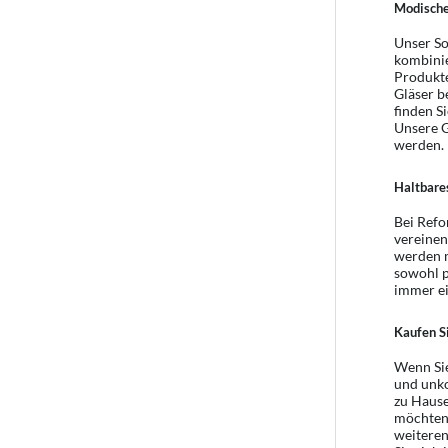
Modisches
Unser So
kombinie
Produkte
Gläser b
finden S
Unsere G
werden.
Haltbares
Bei Refo
vereinen
werden m
sowohl p
immer ei
Kaufen Si
Wenn Sie
und unko
zu Hause
möchten,
weiteren