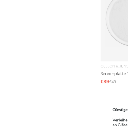
OLSSON & JEN
Servierplatte 
€39
Reguläre
€49
Günstiges
Verleihe
an Gläse