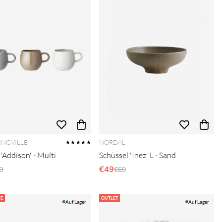
NGVILLE
NORDAL
★★★★★
'Addison' - Multi
Schüssel 'Inez' L - Sand
gulärer Preis:
€49
Regulärer Preis:
9
€69
E
OUTLET
Auf Lager
Auf Lager