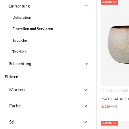
Produkte
KAMPAGNE
Einrichtung
Dekoration
Einstellen und Servieren
Teppiche
Textilien
Beleuchtung
Filtern
Marken
BLOOMINGVILL
Form 'Sandrine
Farbe
€19
Reguläre
€39
Stil
KAMPAGNE