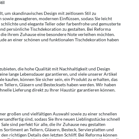
til
t, um skandinavisches Design mit zeitlosem Stil zu
 sowie gewagteren, modernen Einflüssen, sodass Sie leicht
 schlichte und elegante Teller oder farbenfrohe und gemusterte
 und persönliche Tischdekoration zu gestalten. Bei Reforma
e, die ihrem Zuhause eine besondere Note verleihen möchten.
Freude an einer schönen und funktionalen Tischdekoration haben
nzubieten, die hohe Qualität mit Nachhaltigkeit und Design
eine lange Lebensdauer garantieren, und viele unserer Artikel
e kaufen, können Sie sicher sein, ein Produkt zu erhalten, das
euen Tellern, Gläsern und Bestecksets haben werden. Wir haben
hnelle Lieferung direkt zu Ihrer Haustür garantieren können.
iner großen und vielfältigen Auswahl sowie zu einer schnellen
rsandfertig sind, sodass Sie Ihre neuen Lieblingsstücke schnell
ale sind perfekt für alle, die ihr Zuhause neu gestalten
s Sortiment an Tellern, Gläsern, Besteck, Servierplatten und
den richtigen Details den letzten Schliff. Bei Reforma können