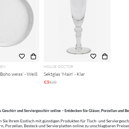
SEN
HOUSE DOCTOR
'Boho weiss' - Weiß
Sektglas 'Main' - Klar
r Preis:
€9
Regulärer Preis:
€29
 Geschirr und Serviergeschirr online – Entdecken Sie Gläser, Porzellan und B
n Sie Ihrem Esstisch mit günstigen Produkten für Tisch- und Serviergesch
rn, Porzellan, Besteck und Servierplatten online zu unschlagbaren Preisen