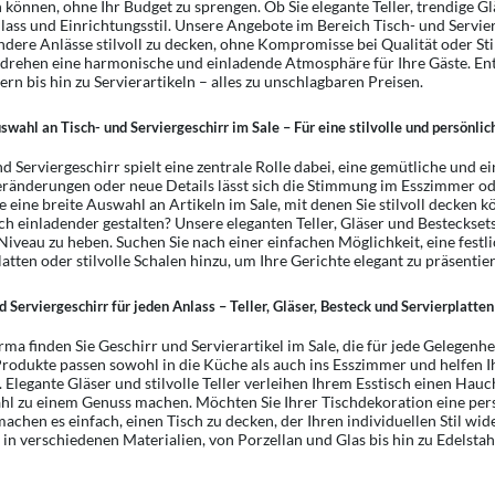
n können, ohne Ihr Budget zu sprengen. Ob Sie elegante Teller, trendige G
lass und Einrichtungsstil. Unsere Angebote im Bereich Tisch- und Servier
ndere Anlässe stilvoll zu decken, ohne Kompromisse bei Qualität oder Sti
ehen eine harmonische und einladende Atmosphäre für Ihre Gäste. Entde
ern bis hin zu Servierartikeln – alles zu unschlagbaren Preisen.
wahl an Tisch- und Serviergeschirr im Sale – Für eine stilvolle und persönli
nd Serviergeschirr spielt eine zentrale Rolle dabei, eine gemütliche und
eränderungen oder neue Details lässt sich die Stimmung im Esszimmer 
ie eine breite Auswahl an Artikeln im Sale, mit denen Sie stilvoll decke
ch einladender gestalten? Unsere eleganten Teller, Gläser und Bestecksets
Niveau zu heben. Suchen Sie nach einer einfachen Möglichkeit, eine fest
latten oder stilvolle Schalen hinzu, um Ihre Gerichte elegant zu präsentie
d Serviergeschirr für jeden Anlass – Teller, Gläser, Besteck und Servierplatten
rma finden Sie Geschirr und Servierartikel im Sale, die für jede Gelegenhei
rodukte passen sowohl in die Küche als auch ins Esszimmer und helfen Ih
. Elegante Gläser und stilvolle Teller verleihen Ihrem Esstisch einen Ha
hl zu einem Genuss machen. Möchten Sie Ihrer Tischdekoration eine per
machen es einfach, einen Tisch zu decken, der Ihren individuellen Stil w
 in verschiedenen Materialien, von Porzellan und Glas bis hin zu Edelsta