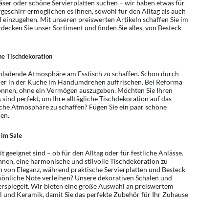
läser oder schöne Servierplatten suchen – wir haben etwas für
geschirr ermöglichen es Ihnen, sowohl für den Alltag als auch
l einzugehen. Mit unseren preiswerten Artikeln schaffen Sie im
cken Sie unser Sortiment und finden Sie alles, von Besteck
che Tischdekoration
 einladende Atmosphäre am Esstisch zu schaffen. Schon durch
oder in der Küche im Handumdrehen auffrischen. Bei Reforma
n können, ohne ein Vermögen auszugeben. Möchten Sie Ihren
 sind perfekt, um Ihre alltägliche Tischdekoration auf das
liche Atmosphäre zu schaffen? Fügen Sie ein paar schöne
ren.
 im Sale
t geeignet sind – ob für den Alltag oder für festliche Anlässe.
nen, eine harmonische und stilvolle Tischdekoration zu
uch von Eleganz, während praktische Servierplatten und Besteck
sönliche Note verleihen? Unsere dekorativen Schalen und
iderspiegelt. Wir bieten eine große Auswahl an preiswertem
hl und Keramik, damit Sie das perfekte Zubehör für Ihr Zuhause