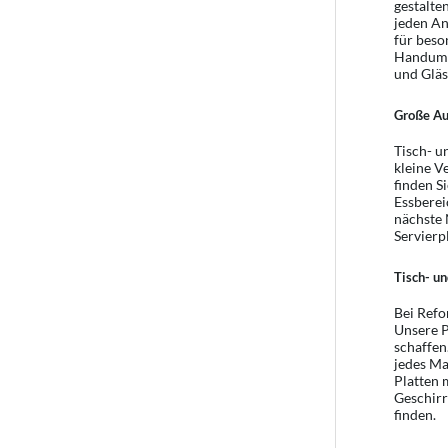
gestalte
jeden An
für beso
Handumdr
und Gläs
Große Aus
Tisch- u
kleine V
finden S
Essberei
nächste 
Servierp
Tisch- un
Bei Refo
Unsere P
schaffen
jedes Ma
Platten 
Geschirr
finden.