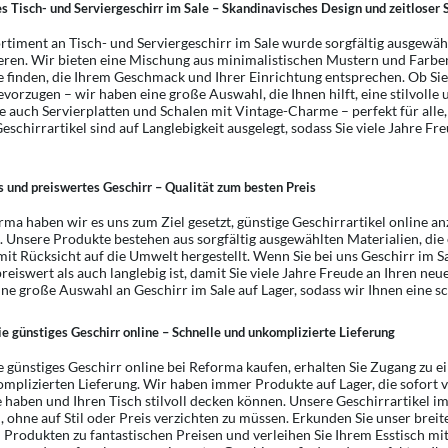
 Tisch- und Serviergeschirr im Sale – Skandinavisches Design und zeitloser S
rtiment an Tisch- und Serviergeschirr im Sale wurde sorgfältig ausgewähl
ren. Wir bieten eine Mischung aus minimalistischen Mustern und Farben
 finden, die Ihrem Geschmack und Ihrer Einrichtung entsprechen. Ob Sie
evorzugen – wir haben eine große Auswahl, die Ihnen hilft, eine stilvolle
ie auch Servierplatten und Schalen mit Vintage-Charme – perfekt für all
eschirrartikel sind auf Langlebigkeit ausgelegt, sodass Sie viele Jahre 
 und preiswertes Geschirr – Qualität zum besten Preis
rma haben wir es uns zum Ziel gesetzt, günstige Geschirrartikel online a
. Unsere Produkte bestehen aus sorgfältig ausgewählten Materialien, die 
it Rücksicht auf die Umwelt hergestellt. Wenn Sie bei uns Geschirr im Sal
reiswert als auch langlebig ist, damit Sie viele Jahre Freude an Ihren n
ne große Auswahl an Geschirr im Sale auf Lager, sodass wir Ihnen eine sc
e günstiges Geschirr online – Schnelle und unkomplizierte Lieferung
 günstiges Geschirr online bei Reforma kaufen, erhalten Sie Zugang zu e
mplizierten Lieferung. Wir haben immer Produkte auf Lager, die sofort ve
 haben und Ihren Tisch stilvoll decken können. Unsere Geschirrartikel im S
 ohne auf Stil oder Preis verzichten zu müssen. Erkunden Sie unser breite
 Produkten zu fantastischen Preisen und verleihen Sie Ihrem Esstisch mit 