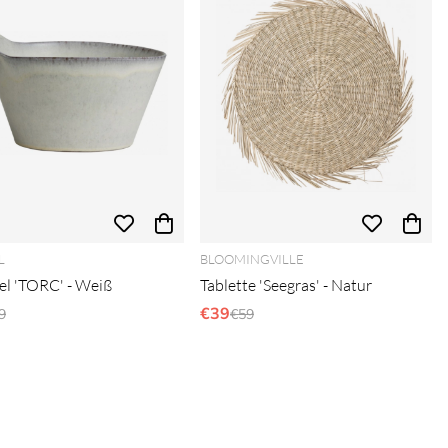
L
BLOOMINGVILLE
el 'TORC' - Weiß
Tablette 'Seegras' - Natur
gulärer Preis:
€39
Regulärer Preis:
9
€59