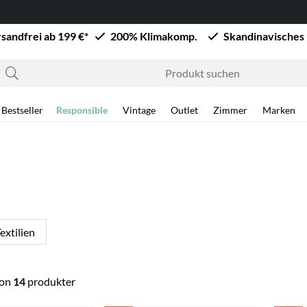
sandfrei ab 199 €*
200% Klimakomp.
Skandinavisches
Bestseller
Responsible
Vintage
Outlet
Zimmer
Marken
extilien
on
14
produkter