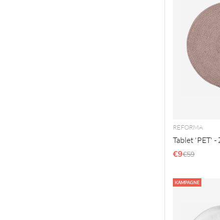
REFORMA
Tablet 'PET' -
€9
Regulärer 
€59
KAMPAGNE