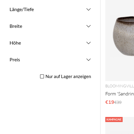
Länge/Tiefe
Breite
Höhe
Preis
Nur auf Lager anzeigen
BLOOMINGVILL
Form 'Sandrine
€19
Reguläre
€39
KAMPAGNE