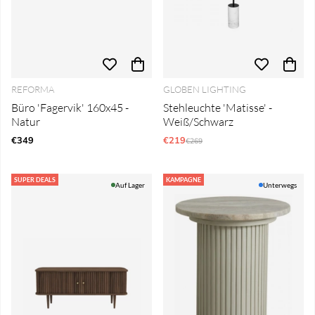
REFORMA
GLOBEN LIGHTING
Büro 'Fagervik' 160x45 -
Stehleuchte 'Matisse' -
Natur
Weiß/Schwarz
€349
€219
Regulärer Preis:
€269
SUPER DEALS
KAMPAGNE
Auf Lager
Unterwegs