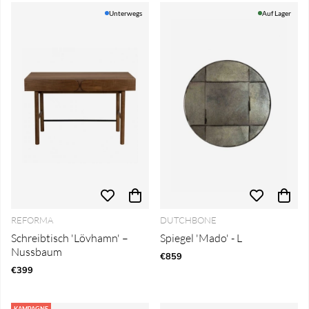
Unterwegs
Auf Lager
REFORMA
DUTCHBONE
Schreibtisch 'Lövhamn' –
Spiegel 'Mado' - L
Nussbaum
€859
€399
KAMPAGNE