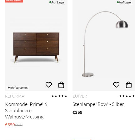
Auf Lager
Auf Lager
Mehr Varianten
REFORMA
ZUIVER
★★★★★
★★★★★
Kommode 'Prime' 6
Stehlampe 'Bow' - Silber
Schubladen -
€359
Walnuss/Messing
€559
Regulärer Preis:
€699