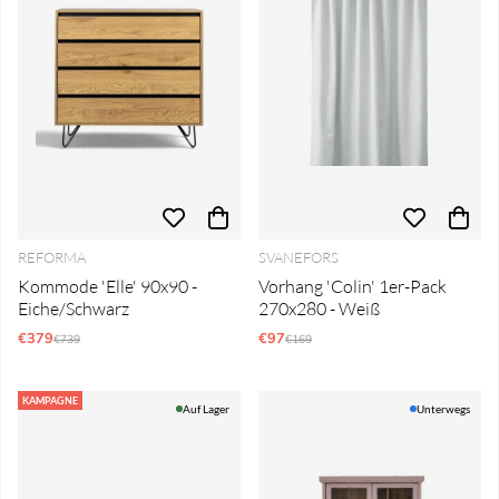
REFORMA
SVANEFORS
Kommode 'Elle' 90x90 -
Vorhang 'Colin' 1er-Pack
Eiche/Schwarz
270x280 - Weiß
€379
Regulärer Preis:
€97
Regulärer Preis:
€739
€169
KAMPAGNE
Auf Lager
Unterwegs