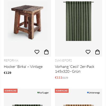
REFORMA
SVANEFORS
Hocker 'Birka' – Vintage
Vorhang 'Cecil' 2er-Pack
145x320 - Grün
€129
€111
Regulärer Preis:
€179
KAMPAGNE
KAMPAGNE
Auf Lager
Unterwegs