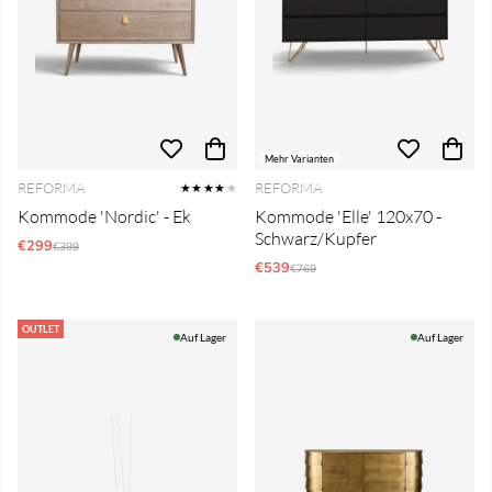
Mehr Varianten
REFORMA
REFORMA
★★★★
★
Kommode 'Nordic' - Ek
Kommode 'Elle' 120x70 -
Schwarz/Kupfer
€299
Regulärer Preis:
€399
€539
Regulärer Preis:
€769
OUTLET
Auf Lager
Auf Lager