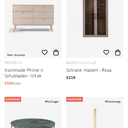
Mehr Varianten
REFORMA
BLOOMINGVILLE
Kommode 'Prime' 6
Schrank 'Hazem' - Rosa
Schubladen - Vit ek
€219
€559
Regulärer Preis:
€699
KAMPAGNE
KAMPAGNE
Auf Lager
Unterwegs