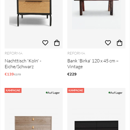
REFORMA
REFORMA
Nachttisch 'Koln' -
Bank 'Birka' 120 x 45 cm –
Eiche/Schwarz
Vintage
€139
Regulärer Preis:
€229
€279
KAMPAGNE
KAMPAGNE
Auf Lager
Auf Lager