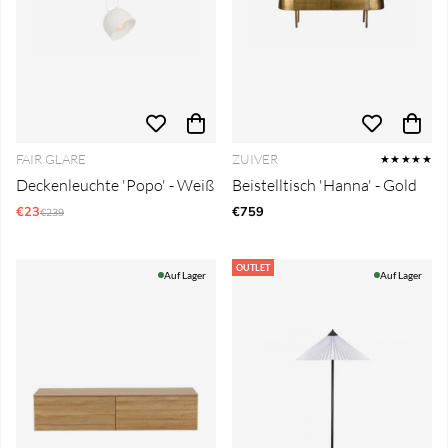
FAIR GLARE
ZUIVER
★★★★★
Deckenleuchte 'Popo' - Weiß
Beistelltisch 'Hanna' - Gold
€23
Regulärer Preis:
€759
€239
OUTLET
Auf Lager
Auf Lager