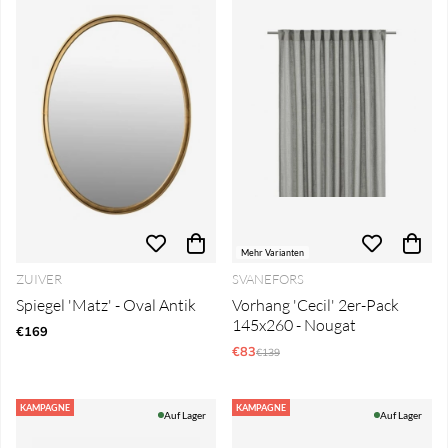
Mehr Varianten
ZUIVER
SVANEFORS
Spiegel 'Matz' - Oval Antik
Vorhang 'Cecil' 2er-Pack
145x260 - Nougat
€169
€83
Regulärer Preis:
€139
KAMPAGNE
KAMPAGNE
Auf Lager
Auf Lager