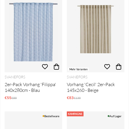
Mehr Varianten
SVANEFORS
SVANEFORS
2er-Pack Vorhang 'Filippa'
Vorhang 'Cecil' 2er-Pack
140x280cm - Blau
145x260 - Beige
€55
Regulärer Preis:
€83
Regulärer Preis:
€89
€139
KAMPAGNE
Bestellware
Auf Lager