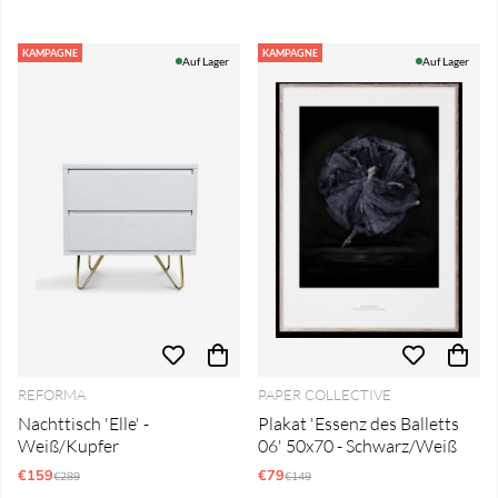
KAMPAGNE
KAMPAGNE
Auf Lager
Auf Lager
REFORMA
PAPER COLLECTIVE
Nachttisch 'Elle' -
Plakat 'Essenz des Balletts
Weiß/Kupfer
06' 50x70 - Schwarz/Weiß
€159
Regulärer Preis:
€79
Regulärer Preis:
€289
€149