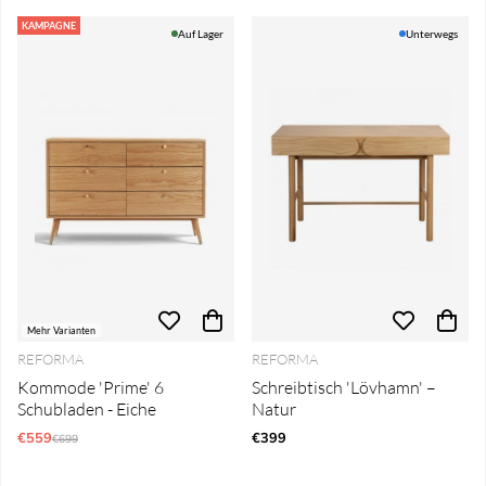
KAMPAGNE
Auf Lager
Unterwegs
Mehr Varianten
REFORMA
REFORMA
Kommode 'Prime' 6
Schreibtisch 'Lövhamn' –
Schubladen - Eiche
Natur
€559
Regulärer Preis:
€399
€699