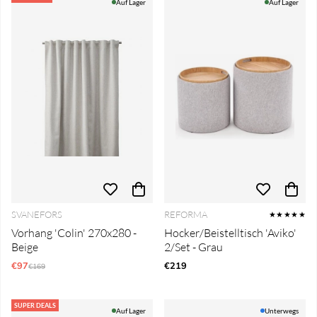
Auf Lager
Auf Lager
SVANEFORS
REFORMA
★★★★★
Vorhang 'Colin' 270x280 -
Hocker/Beistelltisch 'Aviko'
Beige
2/Set - Grau
€97
Regulärer Preis:
€219
€169
SUPER DEALS
Auf Lager
Unterwegs