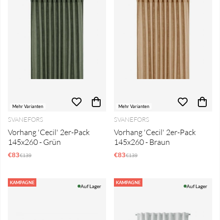
Mehr Varianten
Mehr Varianten
SVANEFORS
SVANEFORS
Vorhang 'Cecil' 2er-Pack
Vorhang 'Cecil' 2er-Pack
145x260 - Grün
145x260 - Braun
€83
Regulärer Preis:
€83
Regulärer Preis:
€139
€139
KAMPAGNE
KAMPAGNE
Auf Lager
Auf Lager