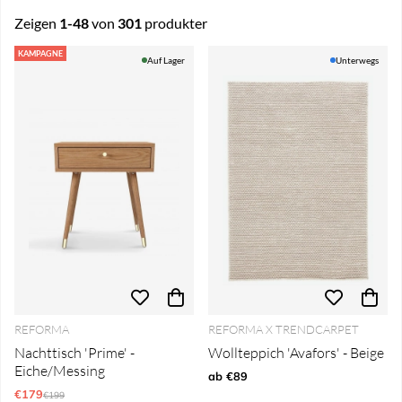
Zeigen
1-48
von
301
produkter
Produkte
KAMPAGNE
Auf Lager
Unterwegs
REFORMA
REFORMA X TRENDCARPET
Nachttisch 'Prime' -
Wollteppich 'Avafors' - Beige
Eiche/Messing
ab €89
€179
Regulärer Preis:
€199