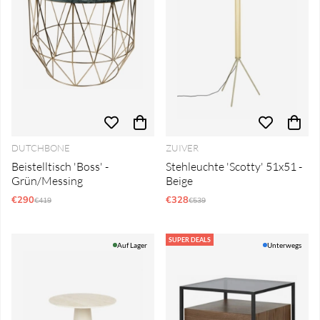
DUTCHBONE
ZUIVER
Beistelltisch 'Boss' -
Stehleuchte 'Scotty' 51x51 -
Grün/Messing
Beige
€290
Regulärer Preis:
€328
Regulärer Preis:
€419
€539
SUPER DEALS
Auf Lager
Unterwegs