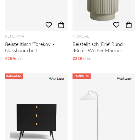
REFORMA
NORDAL
Beistelltisch 'Torekov' -
Beistelltisch 'Erie' Rund
Nussbaum hell
40cm - Weißer Marmor
€299
Regulärer Preis:
€319
Regulärer Preis:
€399
€619
KAMPAGNE
KAMPAGNE
Auf Lager
Auf Lager