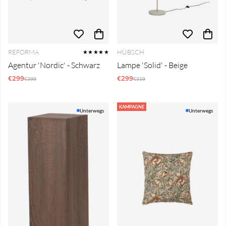
REFORMA
HÜBSCH
★★★★★
Agentur 'Nordic' - Schwarz
Lampe 'Solid' - Beige
€299
Regulärer Preis:
€299
Regulärer Preis:
€399
€319
KAMPAGNE
Unterwegs
Unterwegs