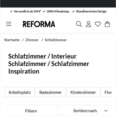
Versandfrei ab 199 €*
200% Klimakomp.
Skandinavisches Design
Wunschli
Anzahl au
.
War
Men
.
Startseite
Zimmer
Schlafzimmer
Schlafzimmer / Interieur
Schlafzimmer / Schlafzimmer
Inspiration
Arbeitsplatz
Badezimmer
Kinderzimmer
Flur
Sortiere nach
Filtern