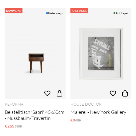
KAMPAGNE
KAMPAGNE
Unterwegs
Auf Lager
REFORMA
HOUSE DOCTOR
Beistelltisch 'Sapri' 45x60cm
Malerei - New York Gallery
- Nussbaum/Travertin
€9
Regulärer Preis:
€29
€259
Regulärer Preis:
€299