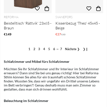
REFORMA
SVANEFORS
Beistelltisch 'Rättvik' 23x65 -
Kissenbezug 'Theo' 45x45 -
Braun
Beige
€149
€27
Regulärer Preis:
€49
..
1
2
3
4
5
6
7
Nächste
❯
❯❙
Schlafzimmer und Möbel fürs Schlafzimmer
Möchten Sie Ihr Schlafzimmer und Ihr Interieur im Schlafzimmer
erneuern? Dann sind Sie bei uns genau richtig! Hier bei Reforma
Sthlm können Sie alles für ein traumhaft schönes Schlafzimmer
finden. Wussten Sie, dass wir ungefähr ein Drittel unseres Lebens
im Bett verbringen?! Genau deshalb muss man sein Zimmer so
gestalten, dass man sich drinnen wohlfühlt.
Beleuchtung im Schlafzimmer