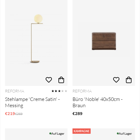
REFORMA
REFORMA
★★★
★★
Stehlampe 'Creme Satin' -
Büro 'Noble' 40x50cm -
Messing
Braun
€219
Regulärer Preis:
€289
€269
KAMPAGNE
Auf Lager
Auf Lager