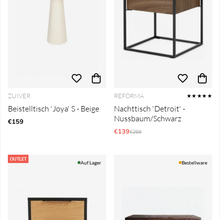
ZUIVER
REFORMA
★★★★★
Beistelltisch 'Joya' S - Beige
Nachttisch 'Detroit' -
Nussbaum/Schwarz
€159
€139
Regulärer Preis:
€269
OUTLET
Auf Lager
Bestellware