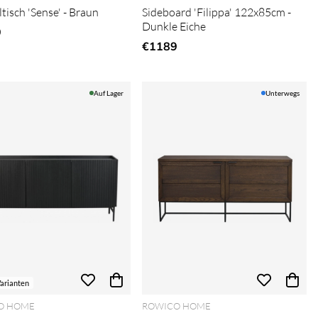
ltisch 'Sense' - Braun
Sideboard 'Filippa' 122x85cm -
Dunkle Eiche
9
€1189
Auf Lager
Unterwegs
arianten
O HOME
ROWICO HOME