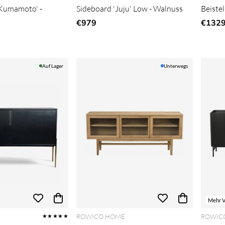
 'Kumamoto' -
Sideboard 'Juju' Low - Walnuss
Beistel
€979
€132
er Preis:
Auf Lager
Unterwegs
Mehr V
ROWICO HOME
ROWIC
★★★★★