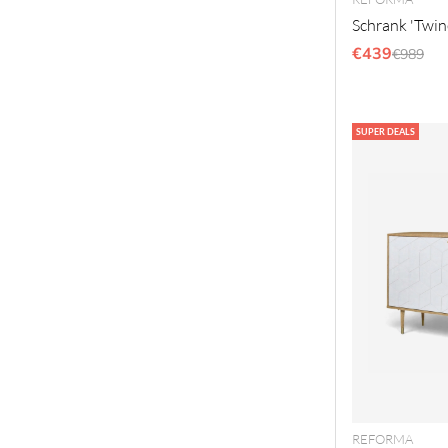
Schrank 'Twine
€439
Regulär
€989
SUPER DEALS
REFORMA