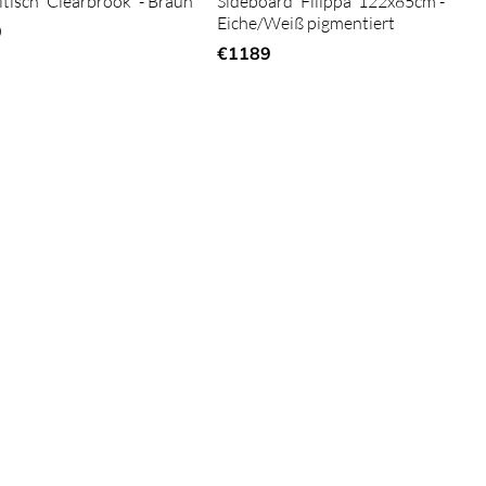
ltisch 'Clearbrook' - Braun
Sideboard 'Filippa' 122x85cm -
Eiche/Weiß pigmentiert
9
€1189