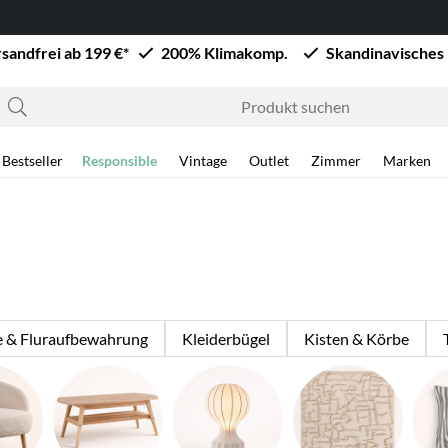
sandfrei ab 199 €*
200% Klimakomp.
Skandinavisches
Bestseller
Responsible
Vintage
Outlet
Zimmer
Marken
e & Fluraufbewahrung
Kleiderbügel
Kisten & Körbe