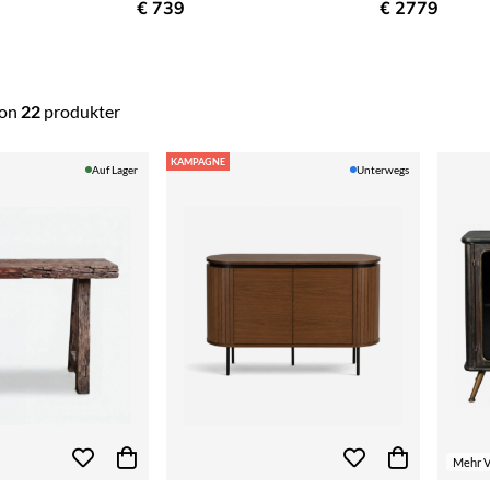
€ 739
€ 2779
on
22
produkter
KAMPAGNE
Auf Lager
Unterwegs
Mehr V