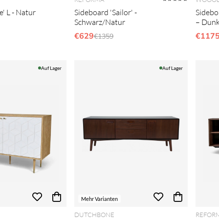
' L - Natur
Sideboard 'Sailor' -
Sidebo
Schwarz/Natur
– Dunk
er Preis:
€629
Regulärer Preis:
€117
€1359
Auf Lager
Auf Lager
Mehr Varianten
DUTCHBONE
REFOR