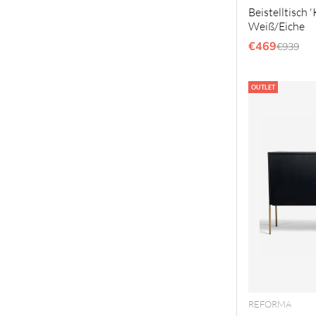
Beistelltisch
Weiß/Eiche
€469
Regulär
€939
OUTLET
REFORMA