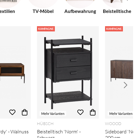
extilien
TV-Möbel
Aufbewahrung
Beistelltische
KAMPAGNE
KAMPAGNE
Mehr Varianten
Mehr Varianten
HÜBSCH
WOOOD
dy' - Walnuss
Beistelltisch 'Norm' -
Sideboard 'New
Schwarz
200 cm –