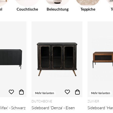
el
Couchtische
Beleuchtung
Teppiche
T
Mehr Varianten
Mehr Varianten
E
DUTCHBONE
ZUIVER
ifax' - Schwarz
Sideboard 'Denza' - Eisen
Sideboard 'Har