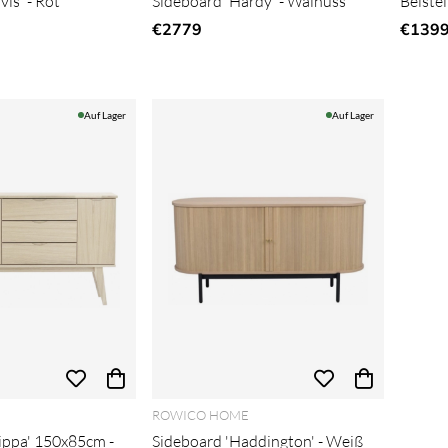
is' - Rot
Sideboard 'Hardy' - Walnuss
Beistel
€2779
€139
Auf Lager
Auf Lager
E
ROWICO HOME
lippa' 150x85cm -
Sideboard 'Haddington' - Weiß