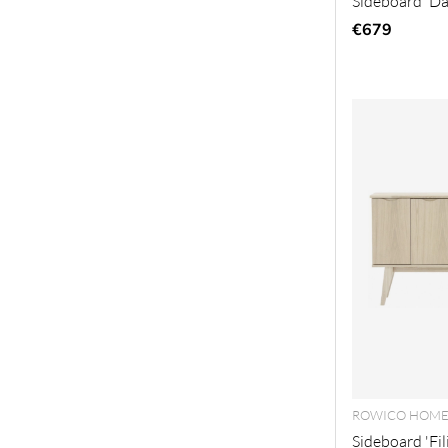
Sideboard 'Dav
€679
ROWICO HOM
Sideboard 'Fi