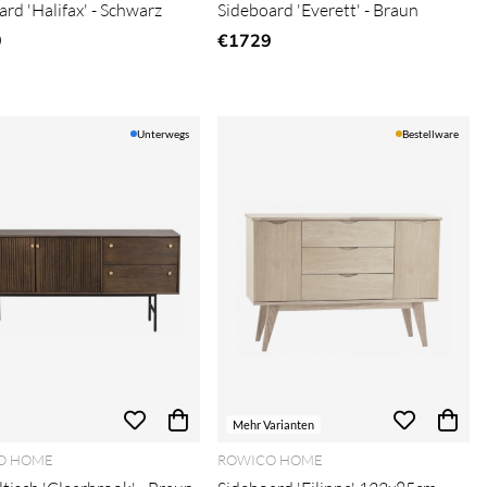
rd 'Halifax' - Schwarz
Sideboard 'Everett' - Braun
9
€1729
Unterwegs
Bestellware
Mehr Varianten
O HOME
ROWICO HOME