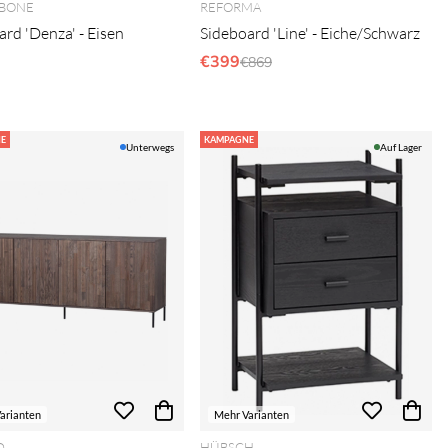
BONE
REFORMA
ard 'Denza' - Eisen
Sideboard 'Line' - Eiche/Schwarz
€399
Regulärer Preis:
€869
E
KAMPAGNE
Unterwegs
Auf Lager
arianten
Mehr Varianten
D
HÜBSCH