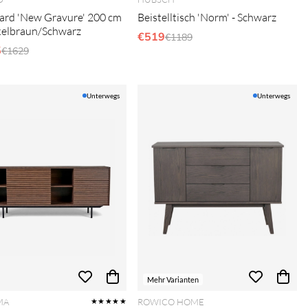
ard 'New Gravure' 200 cm
Beistelltisch 'Norm' - Schwarz
elbraun/Schwarz
€519
Regulärer Preis:
€1189
5
Regulärer Preis:
€1629
Unterwegs
Unterwegs
Mehr Varianten
MA
ROWICO HOME
★★★★★