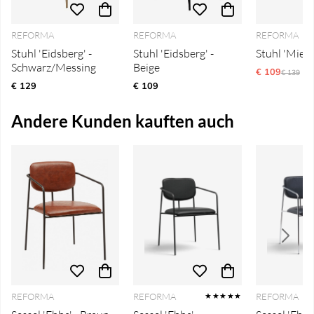
REFORMA
REFORMA
REFORMA
Stuhl 'Eidsberg' -
Stuhl 'Eidsberg' -
Stuhl 'Miere
Schwarz/Messing
Beige
€ 109
Ordinari
€ 139
€ 129
€ 109
Andere Kunden kauften auch
REFORMA
REFORMA
REFORMA
★★★★★