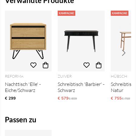
Verwandte Produkte
KAMPAGNE
KAMPAGNE
REFORMA
ZUIVER
HÜBSCH
Nachttisch 'Elle' -
Schreibtisch 'Barbier' -
Schreibtisch 
Eiche/Schwarz
Schwarz
Natur
€ 299
€ 579
Ordinarie pris:
€ 755
Ordinari
€ 809
€ 759
Passen zu