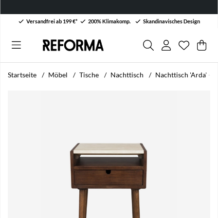
Versandfrei ab 199 €*
200% Klimakomp.
Skandinavisches Design
Wunschli
Anzahl au
.
War
Men
.
Startseite
Möbel
Tische
Nachttisch
Nachttisch 'Arda' - 
Produktbilder Nachttisch 'Arda' - Walnuss/Travertin