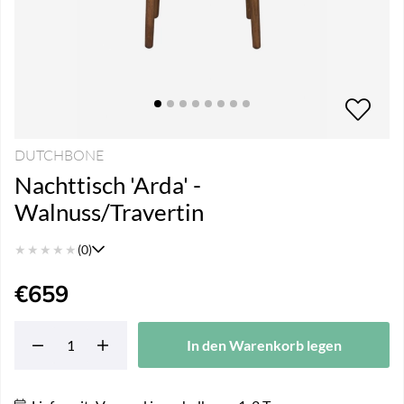
DUTCHBONE
Nachttisch 'Arda' -
Walnuss/Travertin
★
★
★
★
★
(0)
€659
In den Warenkorb legen