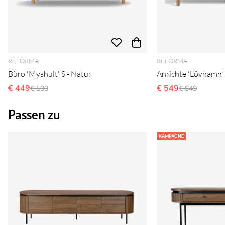
REFORMA
REFORMA
Büro 'Myshult' S - Natur
Anrichte 'Lövhamn' 
€ 449
Ordinarie pris:
€ 549
Ordinarie pri
€ 599
€ 649
Passen zu
KAMPAGNE