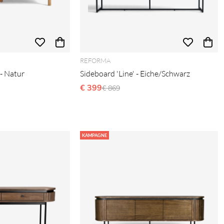
REFORMA
- Natur
Sideboard 'Line' - Eiche/Schwarz
s:
€ 399
Ordinarie pris:
€ 869
KAMPAGNE