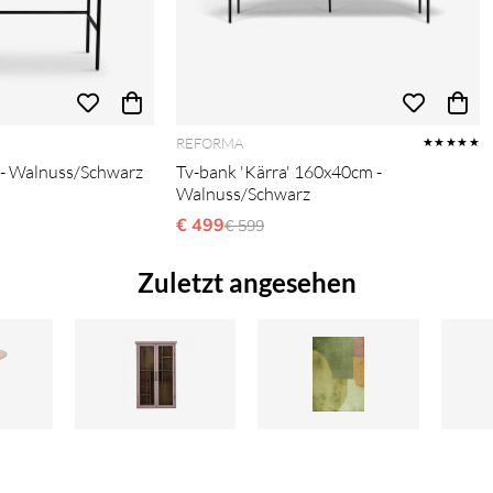
REFORMA
★★★★★
' - Walnuss/Schwarz
Tv-bank 'Kärra' 160x40cm -
Walnuss/Schwarz
s:
€ 499
Ordinarie pris:
€ 599
Zuletzt angesehen