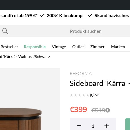
sandfrei ab 199 €*
200% Klimakomp.
Skandinavisches
Bestseller
Responsible
Vintage
Outlet
Zimmer
Marken
d 'Kärra' - Walnuss/Schwarz
REFORMA
Sideboard 'Kärra'
★
★
★
★
★
(0)
€399
€519