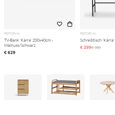
REFORMA
REFORMA
TV-Bank 'Kärra' 200x40cm -
Schreibtisch 'Kärra
Walnuss/Schwarz
€ 299
Ordinarie pri
€ 389
€ 629