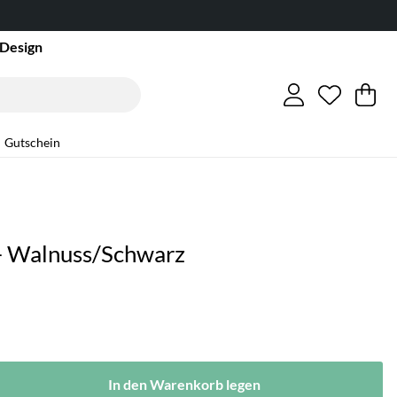
 Design
Wunschl
Anzahl a
.
W
Me
.
Gutschein
 - Walnuss/Schwarz
In den Warenkorb legen