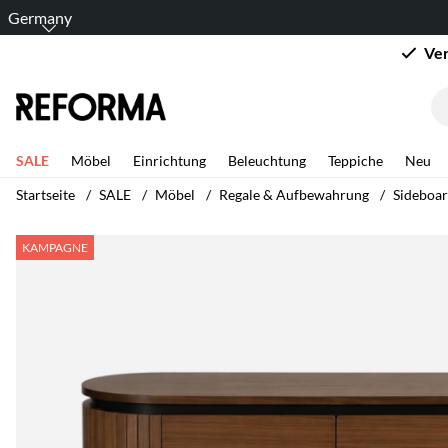
Germany
Ver
SALE
Möbel
Einrichtung
Beleuchtung
Teppiche
Neu
Startseite
SALE
Möbel
Regale & Aufbewahrung
Sideboar
Produktbilder Sideboard 'Kärra' - Walnuss/Schwarz
KAMPAGNE