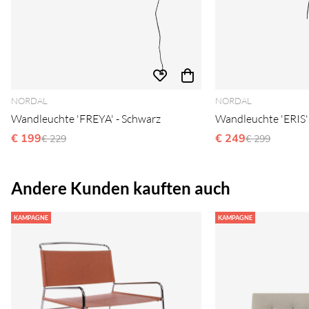
NORDAL
NORDAL
Wandleuchte 'FREYA' - Schwarz
Wandleuchte 'ERIS'
€ 199
Ordinarie pris:
€ 249
Ordinarie pri
€ 229
€ 299
Andere Kunden kauften auch
KAMPAGNE
KAMPAGNE