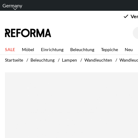
Germany
Ver
SALE
Möbel
Einrichtung
Beleuchtung
Teppiche
Neu
Startseite
Beleuchtung
Lampen
Wandleuchten
Wandleuch
Produktbilder Wandleuchte Vintage - Eisen