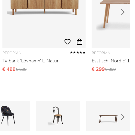
REFORMA
REFORMA
★★★★★
Tv-bank 'Lövhamn' L- Natur
Esstisch 'Nordic' 18
€ 499
Ordinarie pris:
€ 299
Ordinarie pris
€ 599
€ 399