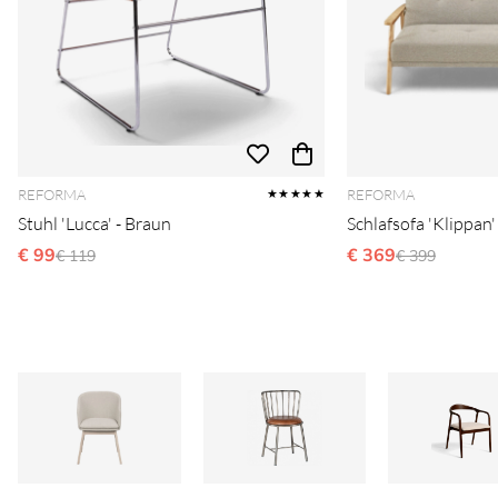
REFORMA
REFORMA
★★★★★
Stuhl 'Lucca' - Braun
Schlafsofa 'Klippan'
€ 99
Ordinarie pris:
€ 369
Ordinarie pri
€ 119
€ 399