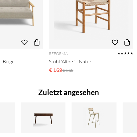
REFORMA
★★★★★
 - Beige
Stuhl 'Alfors' - Natur
s:
€ 169
Ordinarie pris:
€ 269
Zuletzt angesehen