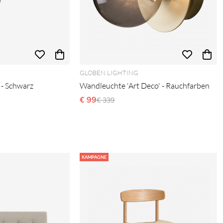
GLOBEN LIGHTING
 - Schwarz
Wandleuchte 'Art Deco' - Rauchfarben
s:
€ 99
Ordinarie pris:
€ 339
KAMPAGNE