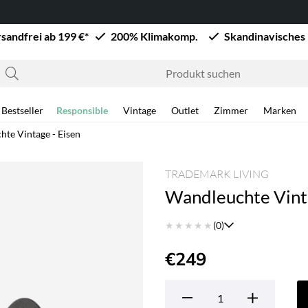
sandfrei ab 199 €*
200% Klimakomp.
Skandinavisches
Bestseller
Responsible
Vintage
Outlet
Zimmer
Marken
te Vintage - Eisen
TRADEMARK LIVING
Wandleuchte Vinta
★
★
★
★
★
(0)
€249